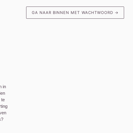
GA NAAR BINNEN MET WACHTWOORD
→
n in
den
 te
ting
jven
s?