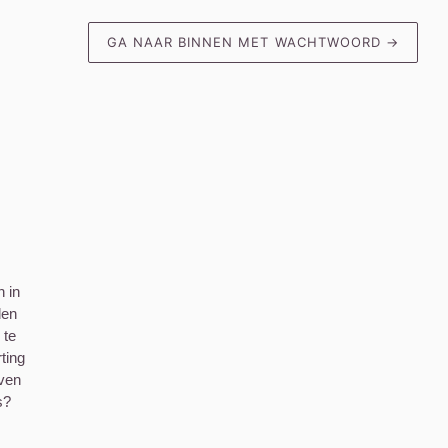
GA NAAR BINNEN MET WACHTWOORD
→
n in
den
 te
ting
jven
s?