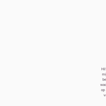
Hi!
mi
be
wac
op 
v